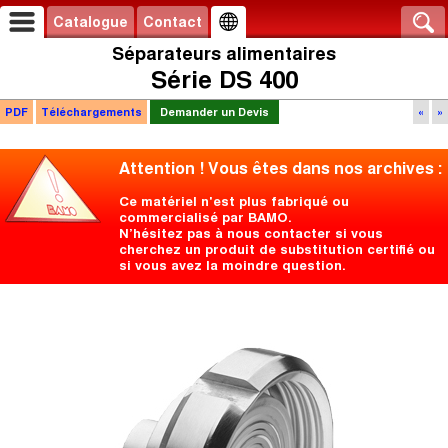
Catalogue
Contact
Séparateurs alimentaires
Série DS 400
PDF
Téléchargements
Demander un Devis
«
»
Attention ! Vous êtes dans nos archives :
Ce matériel n'est plus fabriqué ou
commercialisé par BAMO.
N’hésitez pas à nous contacter si vous
cherchez un produit de substitution certifié ou
si vous avez la moindre question.