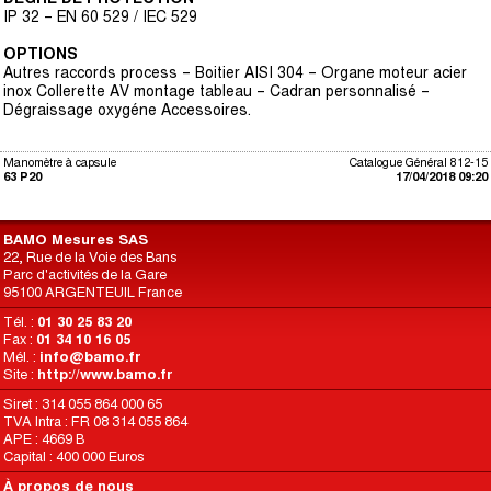
IP 32 – EN 60 529 / IEC 529
OPTIONS
Autres raccords process – Boitier AISI 304 – Organe moteur acier
inox Collerette AV montage tableau – Cadran personnalisé –
Dégraissage oxygéne Accessoires.
Manomètre à capsule
Catalogue Général 812-15
63 P20
17/04/2018 09:20
BAMO Mesures SAS
22, Rue de la Voie des Bans
Parc d'activités de la Gare
95100 ARGENTEUIL France
Tél. :
01 30 25 83 20
Fax :
01 34 10 16 05
Mél. :
info@bamo.fr
Site :
http://www.bamo.fr
Siret : 314 055 864 000 65
TVA Intra : FR 08 314 055 864
APE : 4669 B
Capital : 400 000 Euros
À propos de nous