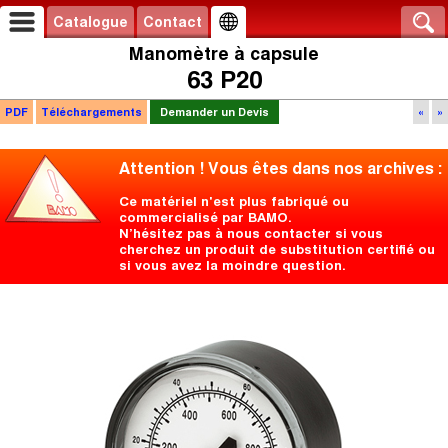
Catalogue
Contact
Manomètre à capsule
63 P20
PDF
Téléchargements
Demander un Devis
«
»
Attention ! Vous êtes dans nos archives :
Ce matériel n'est plus fabriqué ou
commercialisé par BAMO.
N’hésitez pas à nous contacter si vous
cherchez un produit de substitution certifié ou
si vous avez la moindre question.