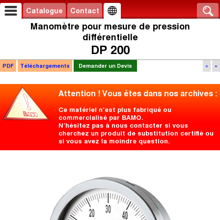
Catalogue
Contact
Manomètre pour mesure de pression
différentielle
DP 200
PDF
Téléchargements
Demander un Devis
«
»
Attention ! Vous êtes dans nos archives :
Ce matériel n'est plus fabriqué ou
commercialisé par BAMO.
N’hésitez pas à nous contacter si vous
cherchez un produit de substitution certifié ou
si vous avez la moindre question.