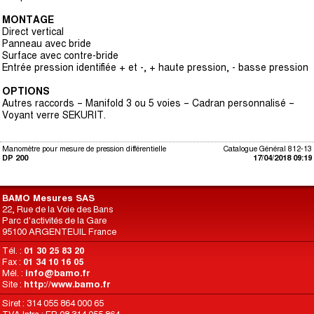
MONTAGE
Direct vertical
Panneau avec bride
Surface avec contre-bride
Entrée pression identifiée + et -, + haute pression, - basse pression
OPTIONS
Autres raccords – Manifold 3 ou 5 voies – Cadran personnalisé –
Voyant verre SEKURIT.
Manomètre pour mesure de pression différentielle
Catalogue Général 812-13
DP 200
17/04/2018 09:19
BAMO Mesures SAS
22, Rue de la Voie des Bans
Parc d'activités de la Gare
95100 ARGENTEUIL France
Tél. :
01 30 25 83 20
Fax :
01 34 10 16 05
Mél. :
info@bamo.fr
Site :
http://www.bamo.fr
Siret : 314 055 864 000 65