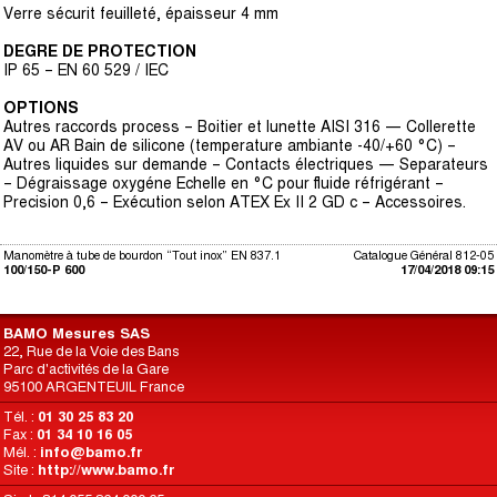
Verre sécurit feuilleté, épaisseur 4 mm
DEGRE DE PROTECTION
IP 65 – EN 60 529 / IEC
OPTIONS
Autres raccords process – Boitier et lunette AISI 316 — Collerette
AV ou AR Bain de silicone (temperature ambiante -40/+60 °C) –
Autres liquides sur demande – Contacts électriques — Separateurs
– Dégraissage oxygéne Echelle en °C pour fluide réfrigérant –
Precision 0,6 – Exécution selon ATEX Ex II 2 GD c – Accessoires.
Manomètre à tube de bourdon “Tout inox” EN 837.1
Catalogue Général 812-05
100/150-P 600
17/04/2018 09:15
BAMO Mesures SAS
22, Rue de la Voie des Bans
Parc d'activités de la Gare
95100 ARGENTEUIL France
Tél. :
01 30 25 83 20
Fax :
01 34 10 16 05
Mél. :
info@bamo.fr
Site :
http://www.bamo.fr