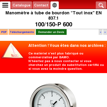
Catalogue
Contact
Manomètre à tube de bourdon “Tout inox” EN
837.1
100/150-P 600
PDF
Téléchargements
Demander un Devis
«
»
Attention ! Vous êtes dans nos archives :
Ce matériel n'est plus fabriqué ou
commercialisé par BAMO.
N’hésitez pas à nous contacter si vous
cherchez un produit de substitution certifié ou
si vous avez la moindre question.