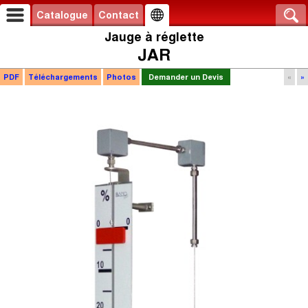
Catalogue
Contact
Jauge à réglette
JAR
PDF
Téléchargements
Photos
Demander un Devis
«
»