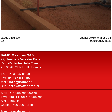
Jauge à réglette
Catalogue Général 582-01
JAR
20/03/2026 15:43
BAMO Mesures SAS
22, Rue de la Voie des Bans
Parc d'activités de la Gare
95100 ARGENTEUIL France
Tél. :
01 30 25 83 20
Fax :
01 34 10 16 05
Mél. :
info@bamo.fr
Site :
http://www.bamo.fr
Siret : 314 055 864 000 65
TVA Intra : FR 08 314 055 864
APE : 4669 B
Capital : 400 000 Euros
À propos de nous