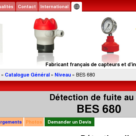
alités
Contact
International
Fabricant français de capteurs et d’in
»
Catalogue Général
»
Niveau
» BES 680
Détection de fuite au
BES 680
argements
Photos
Demander un Devis