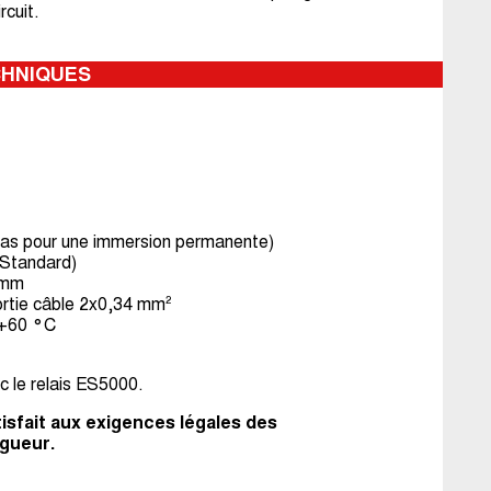
rcuit.
CHNIQUES
 pas pour une immersion permanente)
(Standard)
1 mm
ortie câble 2x0,34 mm²
.+60 °C
c le relais ES5000.
tisfait aux exigences légales des
igueur.