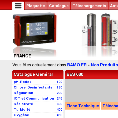
Plaquette
Catalogue
Téléchargements
Actu
FRANCE
Vous êtes actuellement dans
BAMO FR
»
Nos Produits
Catalogue Général
BES 680
pH-Redox
100
Chlore, Désinfectants
190
Régulation
200
IOT et Communication
248
Résistivité
300
Fiche Technique
Téléch
Turbidité
400
Oxygène
450