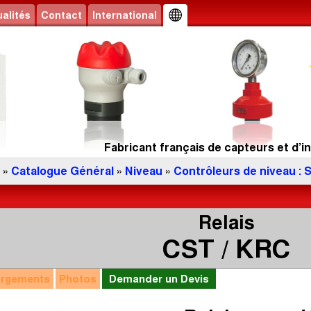
alités
Contact
International
Fabricant français de capteurs et d’in
»
Catalogue Général
»
Niveau
»
Contrôleurs de niveau : 
Relais
CST / KRC
argements
Photos
Demander un Devis