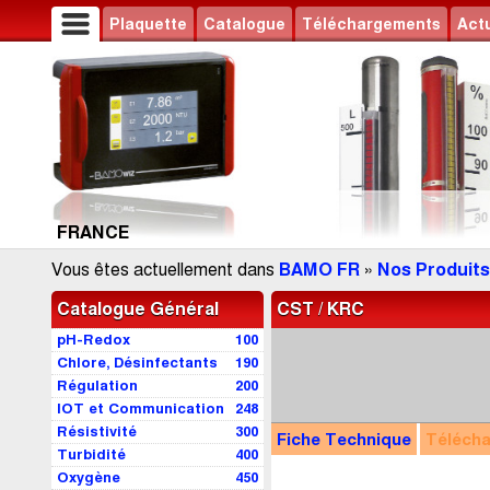
Plaquette
Catalogue
Téléchargements
Actu
FRANCE
Vous êtes actuellement dans
BAMO FR
»
Nos Produits
Catalogue Général
CST / KRC
pH-Redox
100
Chlore, Désinfectants
190
Régulation
200
IOT et Communication
248
Résistivité
300
Fiche Technique
Téléch
Turbidité
400
Oxygène
450