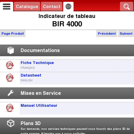
Catalogue
Contact
Indicateur de tableau
BIR 4000
Page Produit
Précédent
Suivant
Documentations
Fiche Technique
FRANÇAIS
Datasheet
ENGLISH
Mises en Service
Manuel Utilisateur
Plans 3D
Sur demande, nos services techniques peuvent vous fournir des plans 3D de
notre gamme. N’hésitez pas à nous solliciter.