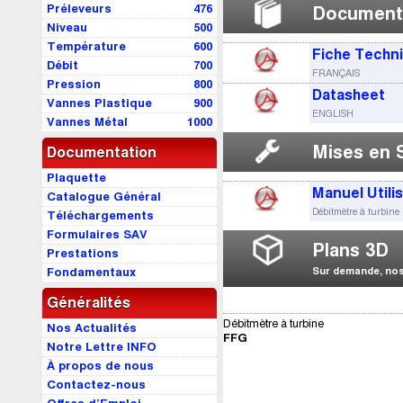
Préleveurs
476
Document
Niveau
500
Température
600
Fiche Techn
Débit
700
FRANÇAIS
Pression
800
Datasheet
Vannes Plastique
900
ENGLISH
Vannes Métal
1000
Mises en 
Documentation
Plaquette
Manuel Utili
Catalogue Général
Débitmètre à turbine
Téléchargements
Formulaires SAV
Plans 3D
Prestations
Fondamentaux
Sur demande, nos 
Généralités
Débitmètre à turbine
Nos Actualités
FFG
Notre Lettre INFO
À propos de nous
Contactez-nous