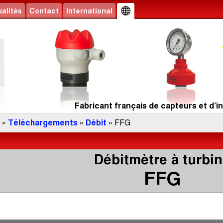
alités
Contact
International
Fabricant français de capteurs et d’in
»
Téléchargements
»
Débit
» FFG
Débitmètre à turbi
FFG