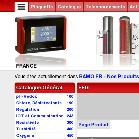
Plaquette
Catalogue
Téléchargements
Actu
FRANCE
Vous êtes actuellement dans
BAMO FR
»
Nos Produits
Catalogue Général
FFG
pH-Redox
100
Chlore, Désinfectants
190
Régulation
200
IOT et Communication
248
Résistivité
300
Page Produit
Turbidité
400
Oxygène
450