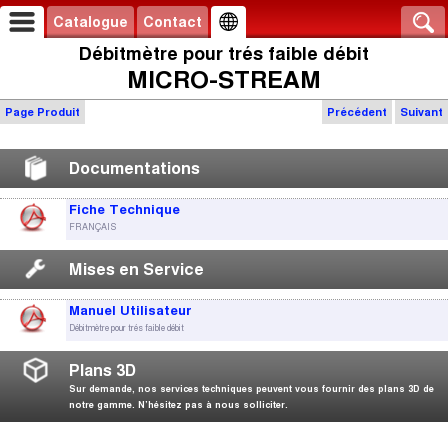
Catalogue
Contact
Débitmètre pour trés faible débit
MICRO-STREAM
Page Produit
Précédent
Suivant
Documentations
Fiche Technique
FRANÇAIS
Mises en Service
Manuel Utilisateur
Débitmètre pour trés faible débit
Plans 3D
Sur demande, nos services techniques peuvent vous fournir des plans 3D de
notre gamme. N’hésitez pas à nous solliciter.