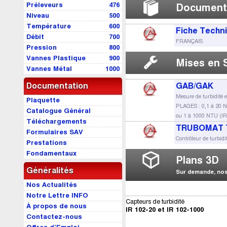
Préleveurs
476
Document
Niveau
500
Température
600
Fiche Techn
Débit
700
FRANÇAIS
Pression
800
Vannes Plastique
900
Mises en 
Vannes Métal
1000
Documentation
GAB/GAK
Mesure de turbidité 
Plaquette
PLAGES : 0,1 à 20 N
Catalogue Général
ou 1 à 1000 NTU (IR
Téléchargements
TRUBOMAT 
Formulaires SAV
Contrôleur de turbidi
Prestations
Fondamentaux
Plans 3D
Généralités
Sur demande, nos 
Nos Actualités
Notre Lettre INFO
Capteurs de turbidité
À propos de nous
IR 102-20 et IR 102-1000
Contactez-nous