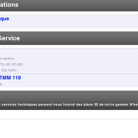
ations
ique
Service
en continu
TU (IR 102-20)
 102-1000)
TMM 119
té
services techniques peuvent vous fournir des plans 3D de notre gamme. N’hési