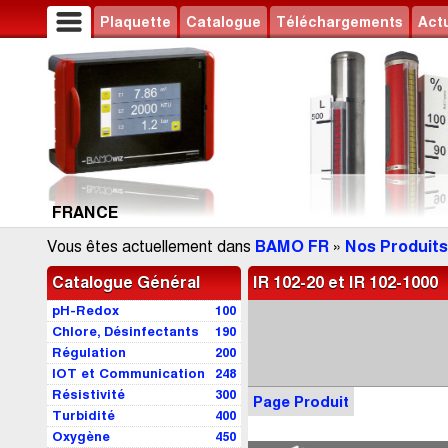
Plaquette
Catalogue
Téléchargements
Actu
FRANCE
Vous êtes actuellement dans
BAMO FR
»
Nos Produits
Catalogue Général
IR 102-20 et IR 102-1000
pH-Redox
100
Chlore, Désinfectants
190
Régulation
200
IOT et Communication
248
Résistivité
300
Page Produit
Turbidité
400
Oxygène
450