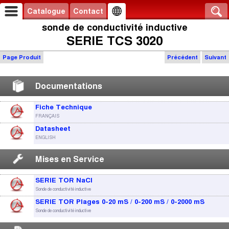
Catalogue
Contact
sonde de conductivité inductive
SERIE TCS 3020
Page Produit
Précédent
Suivant
Documentations
Fiche Technique
FRANÇAIS
Datasheet
ENGLISH
Mises en Service
SERIE TOR NaCl
Sonde de conductivité inductive
SERIE TOR Plages 0-20 mS / 0-200 mS / 0-2000 mS
Sonde de conductivité inductive