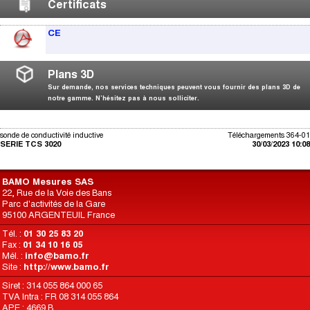
Certificats
CE
Plans 3D
Sur demande, nos services techniques peuvent vous fournir des plans 3D de
notre gamme. N’hésitez pas à nous solliciter.
sonde de conductivité inductive
Téléchargements 364-01
SERIE TCS 3020
30/03/2023 10:08
BAMO Mesures SAS
22, Rue de la Voie des Bans
Parc d'activités de la Gare
95100 ARGENTEUIL France
Tél. :
01 30 25 83 20
Fax :
01 34 10 16 05
Mél. :
info@bamo.fr
Site :
http://www.bamo.fr
Siret : 314 055 864 000 65
TVA Intra : FR 08 314 055 864
APE : 4669 B