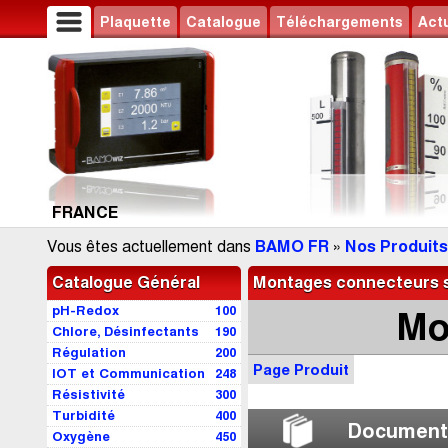
Plaquette
Catalogue
Téléchargements
Actu
FRANCE
Vous êtes actuellement dans
BAMO FR
»
Nos Produits
Catalogue Général
Montages connecteurs s
pH-Redox
100
Mo
Chlore, Désinfectants
190
Régulation
200
Page Produit
IOT et Communication
248
Résistivité
300
Turbidité
400
Document
Oxygène
450