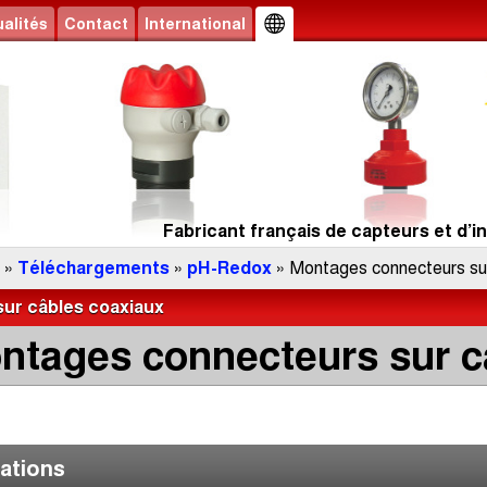
alités
Contact
International
Fabricant français de capteurs et d’in
»
Téléchargements
»
pH-Redox
» Montages connecteurs su
ur câbles coaxiaux
ntages connecteurs sur c
ations