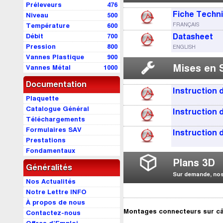
Préleveurs
476
Fiche Techn
Niveau
500
FRANÇAIS
Température
600
Débit
700
Datasheet
Pression
800
ENGLISH
Vannes Plastique
900
Mises en 
Vannes Métal
1000
Documentation
Instruction
Plaquette
Catalogue Général
Instruction
Téléchargements
Formulaires SAV
Instruction
Prestations
Fondamentaux
Plans 3D
Généralités
Sur demande, nos 
Nos Actualités
Notre Lettre INFO
À propos de nous
Montages connecteurs sur câ
Contactez-nous