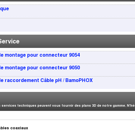
ique
Service
 de montage pour connecteur 9054
 de montage pour connecteur 9050
 de raccordement Câble pH / BamoPHOX
services techniques peuvent vous fournir des plans 3D de notre gamme. N’hési
bles coaxiaux