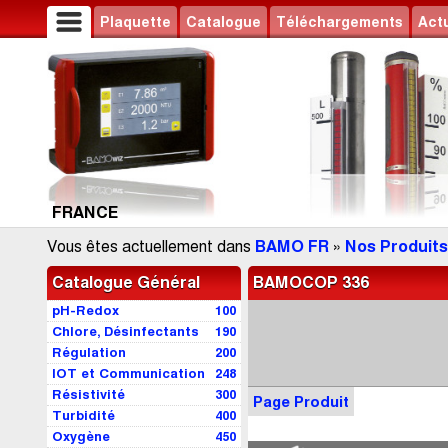
Plaquette
Catalogue
Téléchargements
Actu
FRANCE
Vous êtes actuellement dans
BAMO FR
»
Nos Produits
Catalogue Général
BAMOCOP 336
pH-Redox
100
Chlore, Désinfectants
190
Régulation
200
IOT et Communication
248
Résistivité
300
Page Produit
Turbidité
400
Oxygène
450