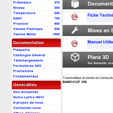
Préleveurs
476
Document
Niveau
500
Température
600
Fiche Techn
Débit
700
Pression
800
Vannes Plastique
900
Mises en 
Vannes Métal
1000
Manuel Utili
Documentation
Plaquette
Catalogue Général
Plans 3D
Téléchargements
Sur demande, nos 
Formulaires SAV
Prestations
Fondamentaux
Transmetteur et sonde de conductiv
BAMOCOP 336
Généralités
Nos Actualités
Notre Lettre INFO
À propos de nous
Contactez-nous