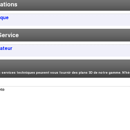
ations
ique
Service
sateur
services techniques peuvent vous fournir des plans 3D de notre gamme. N’hési
ité