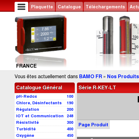
Plaquette
Catalogue
Téléchargements
Actu
FRANCE
Vous êtes actuellement dans
BAMO FR
»
Nos Produits
Catalogue Général
Série R-KEY-LT
pH-Redox
100
Chlore, Désinfectants
190
Régulation
200
IOT et Communication
248
Résistivité
300
Page Produit
Turbidité
400
Oxygène
450