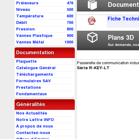
Préleveurs
476
Document
Niveau
500
Température
600
Fiche Techn
Débit
700
Pression
800
Vannes Plastique
900
Plans 3D
Vannes Métal
1000
Sur demande, nos 
Documentation
Plaquette
Passerelle de communication indus
Catalogue Général
Série R-KEY-LT
Téléchargements
Formulaires SAV
Prestations
Fondamentaux
Généralités
Nos Actualités
Notre Lettre INFO
À propos de nous
Contactez-nous