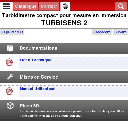
Catalogue
Contact
Turbidimètre compact pour mesure en immersion
TURBISENS 2
Page Produit
Précédent
Suivant
Documentations
Fiche Technique
Mises en Service
Manuel Utilisateur
Plans 3D
Sur demande, nos services techniques peuvent vous fournir des plans 3D de
notre gamme. N’hésitez pas à nous solliciter.