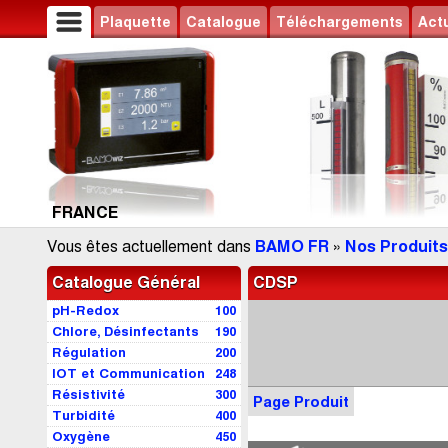
Plaquette
Catalogue
Téléchargements
Actu
FRANCE
Vous êtes actuellement dans
BAMO FR
»
Nos Produits
Catalogue Général
CDSP
pH-Redox
100
Chlore, Désinfectants
190
Régulation
200
IOT et Communication
248
Résistivité
300
Page Produit
Turbidité
400
Oxygène
450