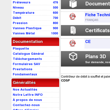
Préleveurs
476
Document
Niveau
500
Température
600
Fiche Techn
Débit
700
FRANÇAIS
Pression
800
Vannes Plastique
900
Certificats
Vannes Métal
1000
Documentation
CE
Plaquette
Catalogue Général
Plans 3D
Téléchargements
Sur demande, nos 
Formulaires SAV
Prestations
Fondamentaux
Contrôleur de débit à soufflet et pale
CDSP
Généralités
Nos Actualités
Notre Lettre INFO
À propos de nous
Contactez-nous