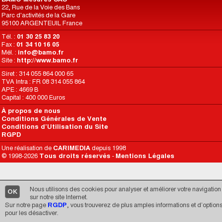
22, Rue de la Voie des Bans
Parc d'activités de la Gare
95100 ARGENTEUIL France
Tél. :
01 30 25 83 20
Fax :
01 34 10 16 05
Mél. :
info@bamo.fr
Site :
http://www.bamo.fr
Siret : 314 055 864 000 65
TVA Intra : FR 08 314 055 864
APE : 4669 B
Capital : 400 000 Euros
À propos de nous
Conditions Générales de Vente
Conditions d’Utilisation du Site
RGPD
Une réalisation de
CARIMEDIA
depuis 1998
© 1998-2026
Tous droits réservés
-
Mentions Légales
Nous utilisons des cookies pour analyser et améliorer votre navigation
OK
sur notre site Internet.
Sur notre page
RGDP
, vous trouverez de plus amples informations et d’option
pour les désactiver.