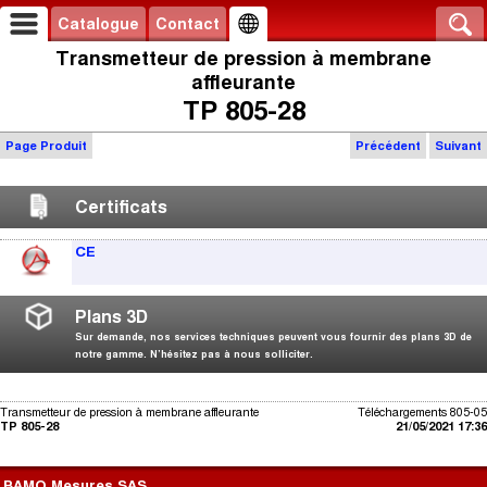
Catalogue
Contact
Transmetteur de pression à membrane
affleurante
TP 805-28
Page Produit
Précédent
Suivant
Certificats
CE
Plans 3D
Sur demande, nos services techniques peuvent vous fournir des plans 3D de
notre gamme. N’hésitez pas à nous solliciter.
Transmetteur de pression à membrane affleurante
Téléchargements 805-05
TP 805-28
21/05/2021 17:36
BAMO Mesures SAS