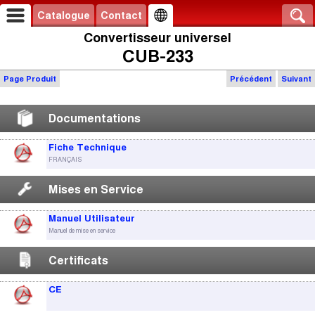
Catalogue
Contact
Convertisseur universel
CUB-233
Page Produit
Précédent
Suivant
Documentations
Fiche Technique
FRANÇAIS
Mises en Service
Manuel Utilisateur
Manuel de mise en service
Certificats
CE