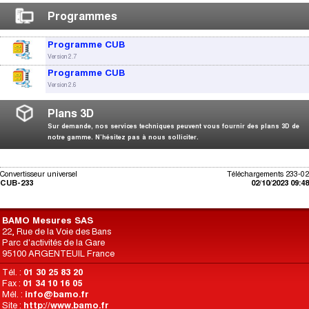
Programmes
Programme CUB
Version 2.7
Programme CUB
Version 2.6
Plans 3D
Sur demande, nos services techniques peuvent vous fournir des plans 3D de
notre gamme. N’hésitez pas à nous solliciter.
Convertisseur universel
Téléchargements 233-02
CUB-233
02/10/2023 09:48
BAMO Mesures SAS
22, Rue de la Voie des Bans
Parc d'activités de la Gare
95100 ARGENTEUIL France
Tél. :
01 30 25 83 20
Fax :
01 34 10 16 05
Mél. :
info@bamo.fr
Site :
http://www.bamo.fr