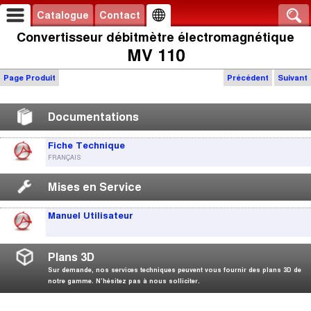
Catalogue
Contact
Convertisseur débitmètre électromagnétique
MV 110
Page Produit
Précédent
Suivant
Documentations
Fiche Technique
FRANÇAIS
Mises en Service
Manuel Utilisateur
Plans 3D
Sur demande, nos services techniques peuvent vous fournir des plans 3D de
notre gamme. N’hésitez pas à nous solliciter.