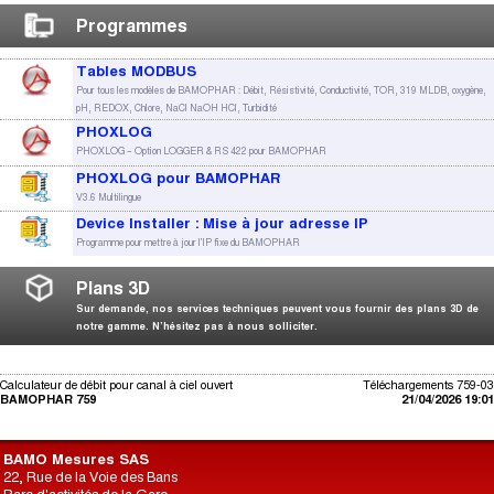
Programmes
Tables MODBUS
Pour tous les modèles de BAMOPHAR : Débit, Résistivité, Conductivité, TOR, 319 MLDB, oxygène,
pH, REDOX, Chlore, NaCl NaOH HCl, Turbidité
PHOXLOG
PHOXLOG – Option LOGGER & RS 422 pour BAMOPHAR
PHOXLOG pour BAMOPHAR
V3.6 Multilingue
Device Installer : Mise à jour adresse IP
Programme pour mettre à jour l'IP fixe du BAMOPHAR
Plans 3D
Sur demande, nos services techniques peuvent vous fournir des plans 3D de
notre gamme. N’hésitez pas à nous solliciter.
Calculateur de débit pour canal à ciel ouvert
Téléchargements 759-03
BAMOPHAR 759
21/04/2026 19:01
BAMO Mesures SAS
22, Rue de la Voie des Bans