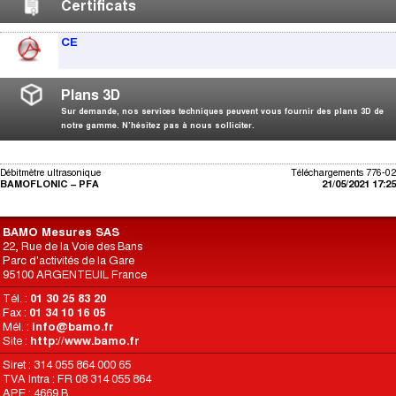
Certificats
CE
Plans 3D
Sur demande, nos services techniques peuvent vous fournir des plans 3D de
notre gamme. N’hésitez pas à nous solliciter.
Débitmètre ultrasonique
Téléchargements 776-02
BAMOFLONIC – PFA
21/05/2021 17:25
BAMO Mesures SAS
22, Rue de la Voie des Bans
Parc d'activités de la Gare
95100 ARGENTEUIL France
Tél. :
01 30 25 83 20
Fax :
01 34 10 16 05
Mél. :
info@bamo.fr
Site :
http://www.bamo.fr
Siret : 314 055 864 000 65
TVA Intra : FR 08 314 055 864
APE : 4669 B