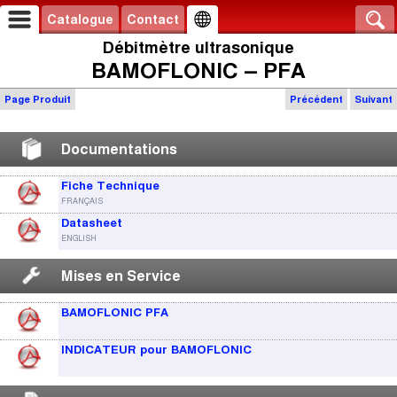
Catalogue
Contact
Débitmètre ultrasonique
BAMOFLONIC – PFA
Page Produit
Précédent
Suivant
Documentations
Fiche Technique
FRANÇAIS
Datasheet
ENGLISH
Mises en Service
BAMOFLONIC PFA
INDICATEUR pour BAMOFLONIC