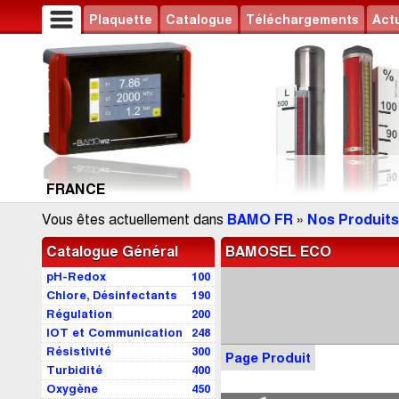
Plaquette
Catalogue
Téléchargements
Actu
FRANCE
Vous êtes actuellement dans
BAMO FR
»
Nos Produits
Catalogue Général
BAMOSEL ECO
pH-Redox
100
Chlore, Désinfectants
190
Régulation
200
IOT et Communication
248
Résistivité
300
Page Produit
Turbidité
400
Oxygène
450