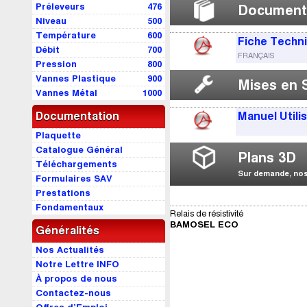
Préleveurs
476
Document
Niveau
500
Température
600
Fiche Techn
Débit
700
FRANÇAIS
Pression
800
Vannes Plastique
900
Mises en 
Vannes Métal
1000
Documentation
Manuel Utili
Plaquette
Catalogue Général
Plans 3D
Téléchargements
Sur demande, nos 
Formulaires SAV
Prestations
Fondamentaux
Relais de résistivité
BAMOSEL ECO
Généralités
Nos Actualités
Notre Lettre INFO
À propos de nous
Contactez-nous