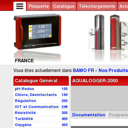
Plaquette
Catalogue
Téléchargements
Actu
FRANCE
Vous êtes actuellement dans
BAMO FR
»
Nos Produits
Catalogue Général
AQUALOGGER-2000
pH-Redox
100
Chlore, Désinfectants
190
Régulation
200
IOT et Communication
248
Résistivité
300
Documentation
Progra
Turbidité
400
Oxygène
450