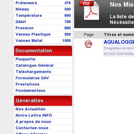
Préleveurs
476
Nos Mis
Niveau
500
Température
600
La liste 
Débit
700
Nécéssite
Pression
800
Vannes Plastique
900
Page
Titres et numé
Vannes Métal
1000
AQUALOGGE
Enregistreur de don
Documentation
NOTICE DISPONIB
Plaquette
Catalogue Général
Téléchargements
Formulaires SAV
Prestations
Fondamentaux
Généralités
Nos Actualités
Notre Lettre INFO
À propos de nous
Contactez-nous