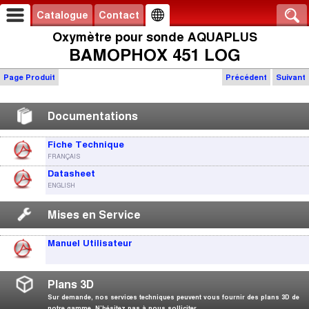
Catalogue
Contact
Oxymètre pour sonde AQUAPLUS
BAMOPHOX 451 LOG
Page Produit
Précédent
Suivant
Documentations
Fiche Technique
FRANÇAIS
Datasheet
ENGLISH
Mises en Service
Manuel Utilisateur
Plans 3D
Sur demande, nos services techniques peuvent vous fournir des plans 3D de
notre gamme. N’hésitez pas à nous solliciter.