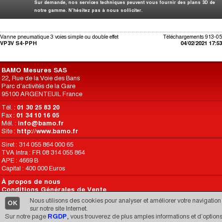
Sur demande, nos services techniques peuvent vous fournir des plans 3D de
notre gamme. N’hésitez pas à nous solliciter.
Vanne pneumatique 3 voies simple ou double effet
Téléchargements 913-05
VP3V S4-PPH
04/02/2021 17:53
BAMO Mesures SAS
22, Rue de la Voie des Bans
Parc d'activités de la Gare
95100 ARGENTEUIL France
Tél. :
01 30 25 83 20
Fax :
01 34 10 16 05
Mél. :
info@bamo.fr
Site :
http://www.bamo.fr
Siret : 314 055 864 000 65
TVA Intra : FR 08 314 055 864
APE : 4669 B
Capital : 400 000 Euros
À propos de nous
Conditions Générales de Vente
Conditions d’Utilisation du Site
Nous utilisons des cookies pour analyser et améliorer votre navigation
OK
RGPD
sur notre site Internet.
Sur notre page
RGDP
, vous trouverez de plus amples informations et d’option
Une réalisation de
CARIMEDIA
depuis 1998