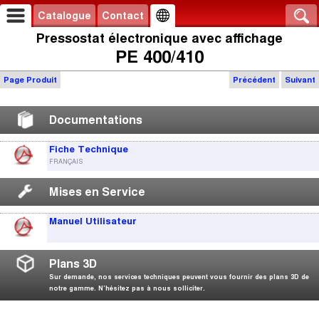
Catalogue
Contact
Pressostat électronique avec affichage
PE 400/410
Page Produit
Précédent
Suivant
Documentations
Fiche Technique
FRANÇAIS
Mises en Service
Manuel Utilisateur
Plans 3D
Sur demande, nos services techniques peuvent vous fournir des plans 3D de
notre gamme. N’hésitez pas à nous solliciter.