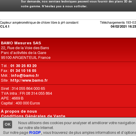
Sur demande, nos services techniques peuvent vous fournir des plans 3D de
notre gamme. N’hésitez pas à nous solliciter.
Capteur ampérométrique de chlore libre à pH constant
Téléchargements 193-02
CL4.1
04/02/2021 16:23
BAMO Mesures SAS
22, Rue de la Voie des Bans
Parc d'activités de la Gare
95100 ARGENTEUIL France
Tél. :
01 30 25 83 20
Fax :
01 34 10 16 05
Mél. :
info@bamo.fr
Site :
http://www.bamo.fr
Siret : 314 055 864 000 65
TVA Intra : FR 08 314 055 864
APE : 4669 B
Capital : 400 000 Euros
À propos de nous
Conditions Générales de Vente
Conditions d’Utilisation du Site
Nous utilisons des cookies pour analyser et améliorer votre navigation
OK
RGPD
sur notre site Internet.
Sur notre page
RGDP
, vous trouverez de plus amples informations et d’option
Une réalisation de
CARIMEDIA
depuis 1998