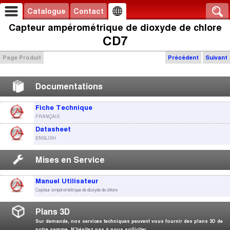
Catalogue
Contact
Capteur ampérométrique de dioxyde de chlore
CD7
Page Produit
Précédent
Suivant
Documentations
Fiche Technique
FRANÇAIS
Datasheet
ENGLISH
Mises en Service
Manuel Utilisateur
Capteur ampérométrique de dioxyde de chlore
Plans 3D
Sur demande, nos services techniques peuvent vous fournir des plans 3D de
notre gamme. N’hésitez pas à nous solliciter.