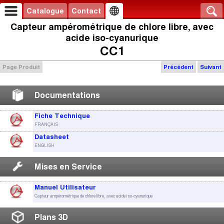
Catalogue
Contact
Capteur ampérométrique de chlore libre, avec
acide iso-cyanurique
CC1
Page Produit
Précédent
Suivant
Documentations
Fiche Technique
FRANÇAIS
Datasheet
ENGLISH
Mises en Service
Manuel Utilisateur
Capteur ampérométrique de chlore libre, avec acide iso-cyanurique
Plans 3D