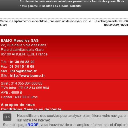
Sur demande, nos services techniques peuvent vous fournir des plans 3D de
notre gamme. N’hésitez pas à nous solliciter.
Capteur ampérométrique de chlore libre, avec acide iso-cyanurique
Téléchargements 193-06
CC1
04/02/2021 16:24
BAMO Mesures SAS
22, Rue de la Voie des Bans
Parc d'activités de la Gare
95100 ARGENTEUIL France
Tél. :
01 30 25 83 20
Fax :
01 34 10 16 05
Mél. :
info@bamo.fr
Site :
http://www.bamo.fr
Siret : 314 055 864 000 65
TVA Intra : FR 08 314 055 864
APE : 4669 B
Capital : 400 000 Euros
À propos de nous
Conditions Générales de Vente
Conditions d’Utilisation du Site
Nous utilisons des cookies pour analyser et améliorer votre navigation
OK
RGPD
sur notre site Internet.
Sur notre page
RGDP
, vous trouverez de plus amples informations et d’option
Une réalisation de
CARIMEDIA
depuis 1998