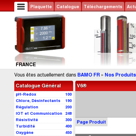
Plaquette
Catalogue
Téléchargements
Actu
FRANCE
Vous êtes actuellement dans
BAMO FR
»
Nos Produits
Catalogue Général
V6®
pH-Redox
100
Chlore, Désinfectants
190
Régulation
200
IOT et Communication
248
Résistivité
300
Page Produit
Turbidité
400
Oxygène
450