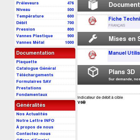
Préleveurs
476
Document
Niveau
500
Température
600
Fiche Techn
Débit
700
FRANÇAIS
Pression
800
Vannes Plastique
900
Mises en 
Vannes Métal
1000
Documentation
Manuel Utili
Plaquette
Catalogue Général
Plans 3D
Téléchargements
Sur demande, nos 
Formulaires SAV
Prestations
Fondamentaux
Indicateur de débit à cible
V6®
Généralités
Nos Actualités
Notre Lettre INFO
À propos de nous
Contactez-nous