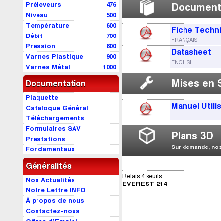
Préleveurs
476
Document
Niveau
500
Température
600
Fiche Techn
Débit
700
FRANÇAIS
Pression
800
Datasheet
Vannes Plastique
900
ENGLISH
Vannes Métal
1000
Mises en 
Documentation
Plaquette
Manuel Utili
Catalogue Général
Téléchargements
Formulaires SAV
Plans 3D
Prestations
Sur demande, nos 
Fondamentaux
Généralités
Relais 4 seuils
Nos Actualités
EVEREST 214
Notre Lettre INFO
À propos de nous
Contactez-nous