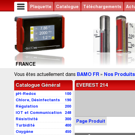
Plaquette
Catalogue
Téléchargements
Actu
FRANCE
Vous êtes actuellement dans
BAMO FR
»
Nos Produits
Catalogue Général
EVEREST 214
pH-Redox
100
Chlore, Désinfectants
190
Régulation
200
IOT et Communication
248
Résistivité
300
Page Produit
Turbidité
400
Oxygène
450