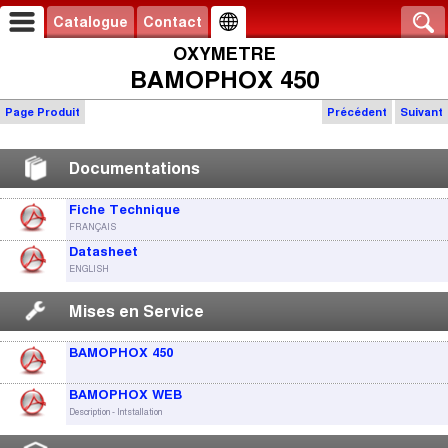
Catalogue
Contact
OXYMETRE
BAMOPHOX 450
Page Produit
Précédent
Suivant
Documentations
Fiche Technique
FRANÇAIS
Datasheet
ENGLISH
Mises en Service
BAMOPHOX 450
BAMOPHOX WEB
Description - Intstallation