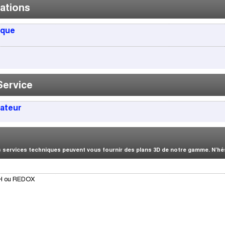
ations
ique
Service
sateur
services techniques peuvent vous fournir des plans 3D de notre gamme. N’hési
 pH ou REDOX