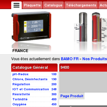
Plaquette
Catalogue
Téléchargements
Actu
FRANCE
Vous êtes actuellement dans
BAMO FR
»
Nos Produits
Catalogue Général
9400
pH-Redox
100
Chlore, Désinfectants
190
Régulation
200
IOT et Communication
248
Résistivité
300
Page Produit
Turbidité
400
Oxygène
450