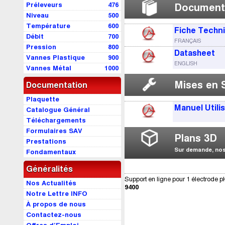
Préleveurs
476
Document
Niveau
500
Température
600
Fiche Techn
Débit
700
FRANÇAIS
Pression
800
Datasheet
Vannes Plastique
900
ENGLISH
Vannes Métal
1000
Mises en 
Documentation
Plaquette
Manuel Utili
Catalogue Général
Téléchargements
Formulaires SAV
Plans 3D
Prestations
Sur demande, nos 
Fondamentaux
Généralités
Support en ligne pour 1 électrode
Nos Actualités
9400
Notre Lettre INFO
À propos de nous
Contactez-nous