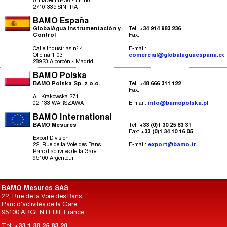
Armazém nº 36 - Linhó
2710-335 SINTRA
BAMO España
GlobalAgua Instrumentación y
Tel:
+34 914 983 236
Control
Fax:
Calle Industrias nº 4
E-mail:
Oficina 1-03
comercial@globalaguaespana.c
28923 Alcorcón - Madrid
BAMO Polska
BAMO Polska Sp. z o.o.
Tel:
+48 666 311 122
Fax:
Al. Krakowska 271
02-133 WARSZAWA
E-mail:
info@bamopolska.pl
BAMO International
BAMO Mesures
Tel:
+33 (0)1 30 25 83 31
Fax:
+33 (0)1 34 10 16 05
Export Division
22, Rue de la Voie des Bans
E-mail:
export@bamo.fr
Parc d'activités de la Gare
95100 Argenteuil
BAMO Mesures SAS
22, Rue de la Voie des Bans
Parc d'activités de la Gare
95100 ARGENTEUIL France
Tel:
+33 1 30 25 83 20