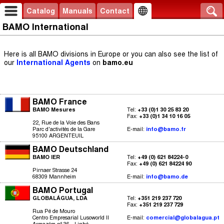
Catalog
Manuals
Contact
BAMO International
Here is all BAMO divisions in Europe or you can also see the list of
our
International Agents
on
bamo.eu
BAMO France
BAMO Mesures
Tel:
+33 (0)1 30 25 83 20
Fax:
+33 (0)1 34 10 16 05
22, Rue de la Voie des Bans
Parc d'activités de la Gare
E-mail:
info@bamo.fr
95100 ARGENTEUIL
BAMO Deutschland
BAMO IER
Tel:
+49 (0) 621 84224-0
Fax:
+49 (0) 621 84224 90
Pirnaer Strasse 24
68309 Mannheim
E-mail:
info@bamo.de
BAMO Portugal
GLOBALÁGUA, LDA
Tel:
+351 219 237 720
Fax:
+351 219 237 729
Rua Pé de Mouro
Centro Empresarial Lusoworld II
E-mail:
comercial@globalagua.pt