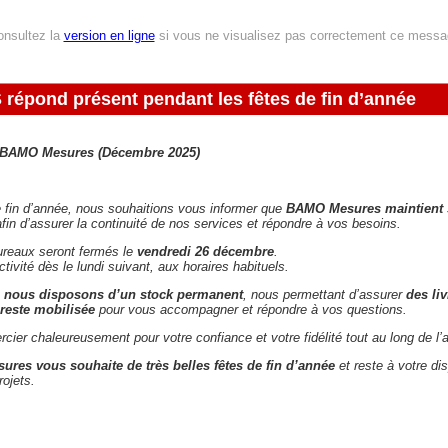
onsultez la
version en ligne
si vous ne visualisez pas correctement ce mess
pond présent pendant les fêtes de fin d’année
e BAMO Mesures (Décembre 2025)
e fin d’année, nous souhaitions vous informer que
BAMO Mesures maintient s
afin d’assurer la continuité de nos services et répondre à vos besoins.
ureaux seront fermés le
vendredi 26 décembre
.
tivité dès le lundi suivant, aux horaires habituels.
e
nous disposons d’un stock permanent
, nous permettant d’assurer
des li
reste mobilisée
pour vous accompagner et répondre à vos questions.
ier chaleureusement pour votre confiance et votre fidélité tout au long de l’
res vous souhaite de très belles fêtes de fin d’année
et reste à votre di
ojets.