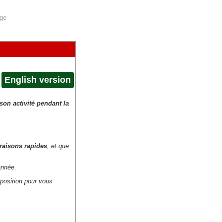
age
English version
on activité pendant la
vraisons rapides
, et que
année.
sposition pour vous