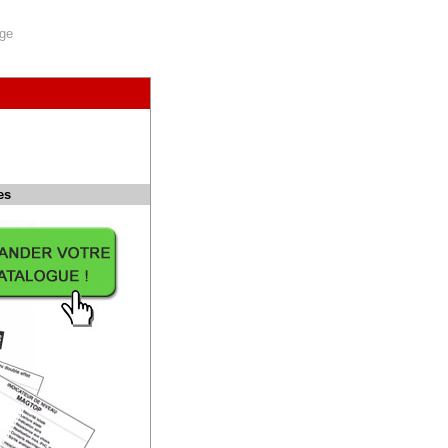
age
es