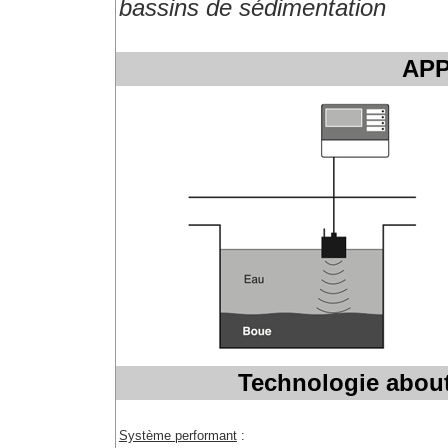
bassins de sédimentation
APP
Technologie about
Système performant
: