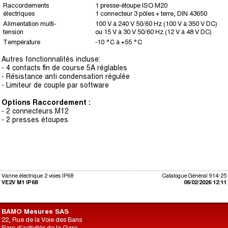
Raccordements
1 presse-étoupe ISO M20
électriques
1 connecteur 3 pôles + terre, DIN 43650
Alimentation multi-
100 V à 240 V 50/60 Hz (100 V à 350 V DC)
tension
ou 15 V à 30 V 50/60 Hz (12 V à 48 V DC)
Température
-10 °C à +55 °C
Autres fonctionnalités incluse:
- 4 contacts fin de course 5A réglables
- Résistance anti condensation régulée
- Limiteur de couple par software
Options Raccordement :
- 2 connecteurs M12
- 2 presses étoupes
Vanne électrique 2 voies IP68
Catalogue Général 914-25
VE2V M1 IP68
06/02/2026 12:11
BAMO Mesures SAS
22, Rue de la Voie des Bans
Parc d'activités de la Gare