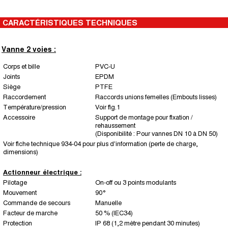
CARACTÉRISTIQUES TECHNIQUES
Vanne 2 voies :
Corps et bille
PVC-U
Joints
EPDM
Siège
PTFE
Raccordement
Raccords unions femelles (Embouts lisses)
Température/pression
Voir fig.1
Accessoire
Support de montage pour fixation /
rehaussement
(Disponibilité : Pour vannes DN 10 à DN 50)
Voir fiche technique 934-04 pour plus d'information (perte de charge,
dimensions)
Actionneur électrique :
Pilotage
On-off ou 3 points modulants
Mouvement
90°
Commande de secours
Manuelle
Facteur de marche
50 % (IEC34)
Protection
IP 68 (1,2 mètre pendant 30 minutes)