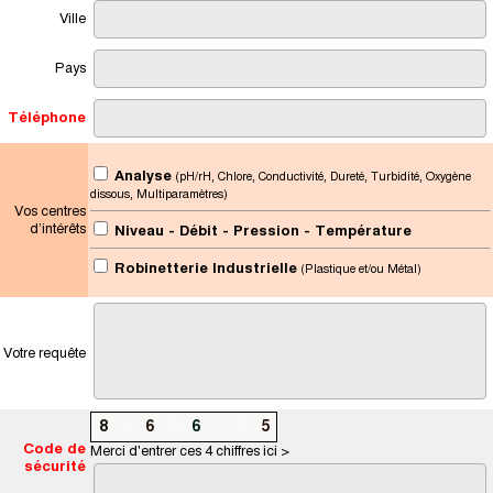
Ville
Pays
Téléphone
Analyse
(pH/rH, Chlore, Conductivité, Dureté, Turbidité, Oxygène
dissous, Multiparamètres)
Vos centres
d’intérêts
Niveau - Débit - Pression - Température
Robinetterie Industrielle
(Plastique et/ou Métal)
Votre requête
8
3
6
2
6
1
2
5
Code de
Merci d'entrer ces 4 chiffres ici >
sécurité